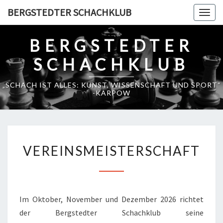
Skip
BERGSTEDTER SCHACHKLUB
Togg
to
navig
content
BERGSTEDTER
SCHACHKLUB
„SCHACH IST ALLES: KUNST, WISSENSCHAFT UND SPORT“
-KARPOW
VEREINSMEISTERSCHAFT
VEREINSMEISTERSCHAFT
Im Oktober, November und Dezember 2026 richtet
der Bergstedter Schachklub seine