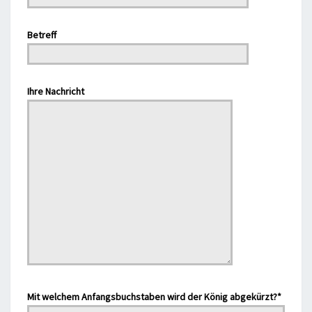
Betreff
Bitte lasse dieses Feld leer.
Ihre Nachricht
Bitte lasse dieses Feld leer.
Mit welchem Anfangsbuchstaben wird der König abgekürzt?*