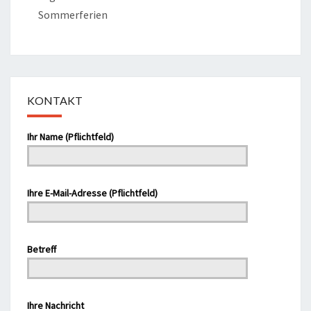
Sommerferien
KONTAKT
Ihr Name (Pflichtfeld)
Bitte lasse dieses Feld leer.
Ihre E-Mail-Adresse (Pflichtfeld)
Betreff
Bitte lasse dieses Feld leer.
Ihre Nachricht
Bitte lasse dieses Feld leer.