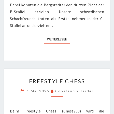
Dabei konnten die Bergstedter den dritten Platz der
B-Staffel erzielen. Unsere schwedischen
Schachfreunde traten als Erstteilnehmer in der C-
Staffel an und erzielten…
WEITERLESEN
WEITERLESEN
FREESTYLE
FREESTYLE CHESS
CHESS
9. Mai 2025
Constantin Harder
Beim Freestyle Chess (Chess960) wird die