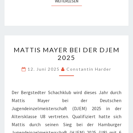
WEITERLESEN
WEITERLESEN
MATTIS
MATTIS MAYER BEI DER DJEM
MAYER
2025
BEI
DER
12. Juni 2025
Constantin Harder
DJEM
2025
Der Bergstedter Schachklub wird dieses Jahr durch
Mattis Mayer bei der Deutschen
Jugendeinzelmeisterschaft (DJEM) 2025 in der
Altersklasse U8 vertreten. Qualifiziert hatte sich
Mattis durch seinen Sieg bei der Hamburger
Jugendeinzelmeisterschaft (HJEM) 2025 (U8) mit 6