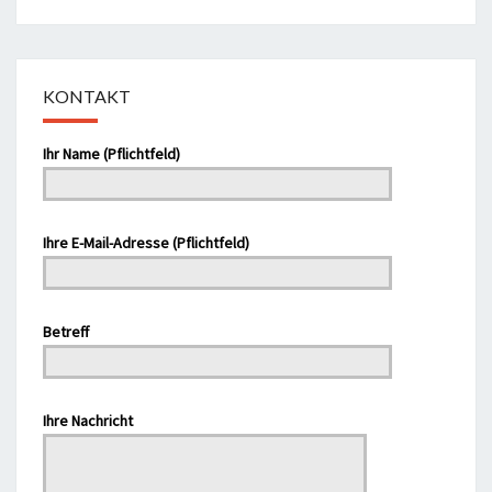
KONTAKT
Ihr Name (Pflichtfeld)
Bitte lasse dieses Feld leer.
Ihre E-Mail-Adresse (Pflichtfeld)
Betreff
Bitte lasse dieses Feld leer.
Ihre Nachricht
Bitte lasse dieses Feld leer.