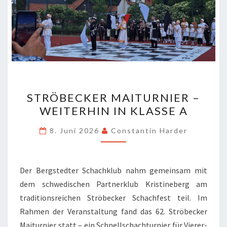
STRÖBECKER
STRÖBECKER MAITURNIER –
MAITURNIER
WEITERHIN IN KLASSE A
–
WEITERHIN
8. Juni 2026
Constantin Harder
IN
KLASSE
A
Der Bergstedter Schachklub nahm gemeinsam mit
dem schwedischen Partnerklub Kristineberg am
traditionsreichen Ströbecker Schachfest teil. Im
Rahmen der Veranstaltung fand das 62. Ströbecker
Maiturnier statt – ein Schnellschachturnier für Vierer-