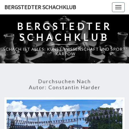
Skip
BERGSTEDTER SCHACHKLUB
Togg
to
navig
content
BERGSTEDTER
SCHACHKLUB
„SCHACH IST ALLES: KUNST, WISSENSCHAFT UND SPORT“
-KARPOW
Durchsuchen Nach
Autor:
Constantin Harder