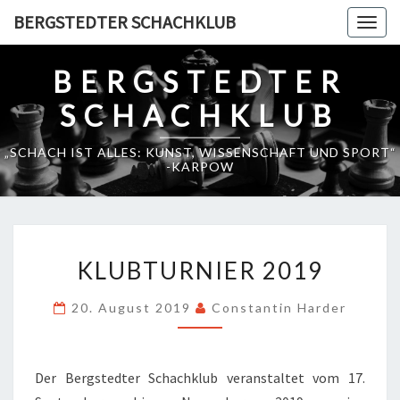
Skip
BERGSTEDTER SCHACHKLUB
Togg
to
navig
content
BERGSTEDTER
SCHACHKLUB
„SCHACH IST ALLES: KUNST, WISSENSCHAFT UND SPORT“
-KARPOW
KLUBTURNIER
KLUBTURNIER 2019
2019
20. August 2019
Constantin Harder
Der Bergstedter Schachklub veranstaltet vom 17.