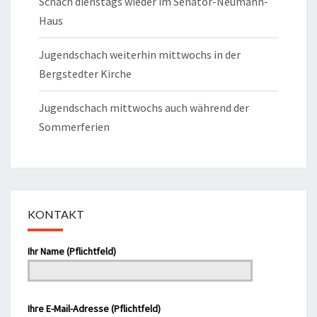
Schach dienstags wieder im Senator-Neumann-
Haus
Jugendschach weiterhin mittwochs in der
Bergstedter Kirche
Jugendschach mittwochs auch während der
Sommerferien
KONTAKT
Ihr Name (Pflichtfeld)
Bitte lasse dieses Feld leer.
Ihre E-Mail-Adresse (Pflichtfeld)