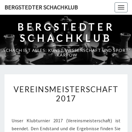
Skip
BERGSTEDTER SCHACHKLUB
Togg
to
navig
content
BERGSTEDTER
SCHACHKLUB
„SCHACH IST ALLES: KUNST, WISSENSCHAFT UND SPORT“
-KARPOW
VEREINSMEISTERSCHAFT
VEREINSMEISTERSCHAFT
2017
2017
Unser Klubturnier 2017 (Vereinsmeisterschaft) ist
beendet. Den Endstand und die Ergebnisse finden Sie