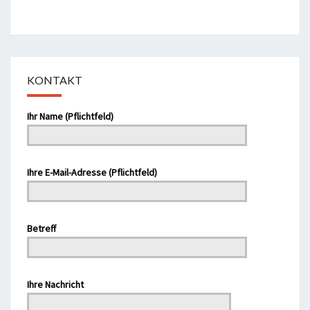
KONTAKT
Ihr Name (Pflichtfeld)
Bitte lasse dieses Feld leer.
Ihre E-Mail-Adresse (Pflichtfeld)
Betreff
Bitte lasse dieses Feld leer.
Ihre Nachricht
Bitte lasse dieses Feld leer.