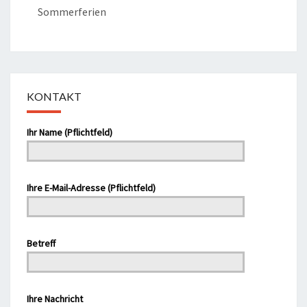
Sommerferien
KONTAKT
Bitte lasse dieses Feld leer.
Ihr Name (Pflichtfeld)
Ihre E-Mail-Adresse (Pflichtfeld)
Bitte lasse dieses Feld leer.
Betreff
Bitte lasse dieses Feld leer.
Ihre Nachricht