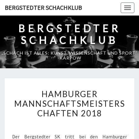
Skip
BERGSTEDTER SCHACHKLUB
Togg
to
navig
content
BERGSTEDTER
SCHACHKLUB
„SCHACH IST ALLES: KUNST, WISSENSCHAFT UND SPORT“
-KARPOW
HAMBURGER
HAMBURGER
MANNSCHAFTSMEISTERS
MANNSCHAFTSMEISTERS
2018
CHAFTEN 2018
Der Bergstedter SK tritt bei den Hamburger