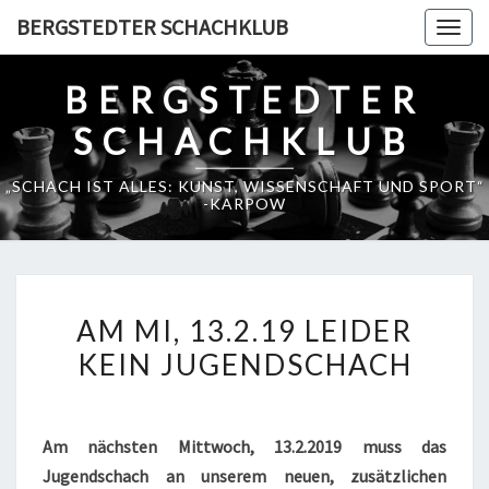
Skip
BERGSTEDTER SCHACHKLUB
Togg
to
navig
content
BERGSTEDTER
SCHACHKLUB
„SCHACH IST ALLES: KUNST, WISSENSCHAFT UND SPORT“
-KARPOW
AM
AM MI, 13.2.19 LEIDER
MI,
KEIN JUGENDSCHACH
13.2.19
LEIDER
KEIN
Am nächsten Mittwoch, 13.2.2019 muss das
JUGENDSCHACH
Jugendschach an unserem neuen, zusätzlichen