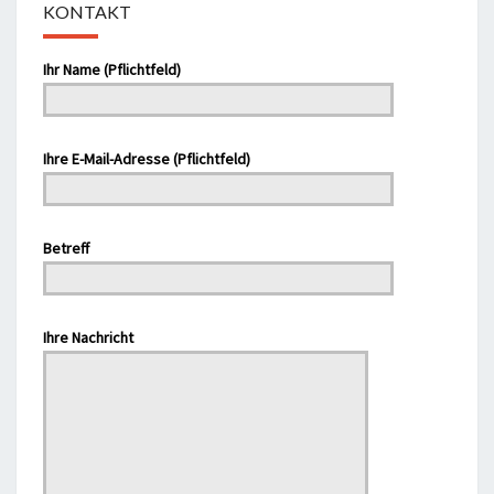
KONTAKT
Bitte lasse dieses Feld leer.
Ihr Name (Pflichtfeld)
Ihre E-Mail-Adresse (Pflichtfeld)
Bitte lasse dieses Feld leer.
Betreff
Bitte lasse dieses Feld leer.
Ihre Nachricht