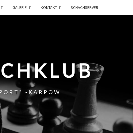
GALERIE
KONTAKT
SCHACHSERVER
ACHKLUB
SPORT“ -KARPOW