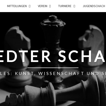
MITTEILUNGEN
VEREIN
TURNIERE
JUGENDSCHACH
EDTER SCH
LLES: KUNST, WISSENSCHAFT UND 