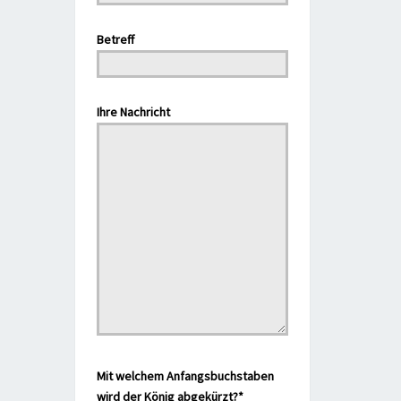
Bitte lasse dieses Feld leer.
Betreff
Bitte lasse dieses Feld leer.
Ihre Nachricht
Mit welchem Anfangsbuchstaben
wird der König abgekürzt?*