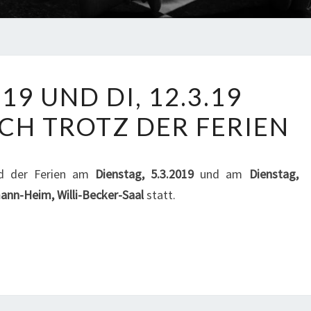
AM
.19 UND DI, 12.3.19
DI,
H TROTZ DER FERIEN
5.3.19
UND
DI,
d der Ferien am
Dienstag, 5.3.2019
und am
Dienstag,
12.3.19
mann-Heim,
Willi-Becker-Saal
statt.
JUGENDSCHACH
TROTZ
DER
FERIEN