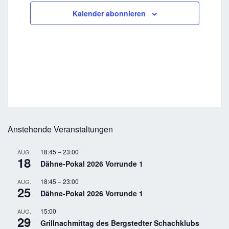
u
a
e
u
e
a
u
e
a
u
e
a
u
e
a
u
e
a
u
e
a
-
s
t
g
g
t
g
t
g
t
g
t
g
t
g
t
h
n
l
n
n
n
l
n
n
l
n
n
l
n
n
l
n
n
l
n
n
l
Kalender abonnieren
N
u
e
e
u
e
u
e
u
e
u
e
u
e
u
t
e
g
t
g
t
g
t
g
t
g
t
g
t
g
t
a
n
n
n
n
n
n
n
n
n
n
n
n
n
n
a
u
e
u
e
u
e
u
e
u
e
u
e
u
e
u
v
g
g
g
g
g
g
g
l
n
i
n
n
n
n
n
n
n
n
n
n
n
n
n
n
e
e
e
e
e
e
e
t
g
g
g
g
g
g
g
d
g
n
n
n
n
n
n
n
a
u
e
e
e
e
e
e
e
A
t
n
n
n
n
n
n
n
n
n
i
g
s
o
e
n
i
n
Anstehende Veranstaltungen
c
h
18:45
–
23:00
AUG.
t
18
Dähne-Pokal 2026 Vorrunde 1
e
n
18:45
–
23:00
AUG.
25
Dähne-Pokal 2026 Vorrunde 1
,
N
15:00
AUG.
29
a
Grillnachmittag des Bergstedter Schachklubs