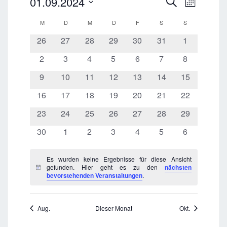
V
01.09.2024
S
e
M
e
u
i
e
D
o
s
r
c
K
M
MONTAG
D
DIENSTAG
M
MITTWOCH
D
DONNERSTAG
F
FREITAG
S
SAMSTAG
S
SONNTAG
r
n
a
a
h
a
a
a
0
0
0
0
0
0
0
26
27
28
29
30
31
1
n
e
t
t
l
V
V
V
V
V
V
n
V
s
u
0
0
0
0
0
0
0
2
3
4
5
6
7
8
e
t
e
e
e
e
e
e
e
s
V
V
V
V
V
V
V
m
a
n
r
0
r
0
r
0
r
0
r
0
r
0
0
r
9
10
11
12
13
14
15
t
e
e
e
e
e
e
e
l
w
a
V
a
V
a
V
a
V
a
V
a
V
V
a
d
a
0
r
0
r
0
r
0
r
0
r
0
r
0
r
16
17
18
19
20
21
22
t
ä
n
e
n
e
n
e
n
e
n
e
n
e
e
n
e
l
u
V
a
V
a
V
a
V
a
V
a
V
a
V
a
h
s
0
r
s
r
0
s
r
0
s
r
0
s
r
0
s
r
0
r
0
s
23
24
25
26
27
28
29
r
n
t
e
n
e
n
e
n
e
n
e
n
e
n
e
n
t
V
a
t
a
V
t
a
V
t
a
V
t
a
V
t
a
V
a
V
t
l
g
v
r
0
s
r
s
0
r
s
0
r
s
0
r
s
0
r
s
0
u
r
s
0
30
1
2
3
4
5
6
a
e
n
a
n
e
a
n
e
a
n
e
a
n
e
a
n
e
n
e
a
A
e
o
a
V
t
a
t
V
a
t
V
a
t
V
a
t
V
a
t
V
a
t
V
n
n
l
r
s
l
s
r
l
s
r
l
s
r
l
s
r
l
s
r
s
r
l
n
n
n
e
a
n
a
e
n
a
e
n
a
e
n
a
e
n
a
e
n
a
e
g
s
Es wurden keine Ergebnisse für diese Ansicht
t
a
t
t
t
a
t
t
a
t
t
a
t
t
a
t
t
a
t
a
t
.
s
r
l
s
l
r
s
l
r
s
l
r
s
l
r
s
l
r
s
l
r
V
gefunden. Hier geht es zu den
nächsten
i
e
H
u
n
a
u
a
n
u
a
n
u
a
n
u
a
n
u
a
n
a
n
u
bevorstehenden Veranstaltungen
.
t
a
t
t
t
a
t
t
a
t
t
a
t
t
a
t
t
a
t
t
a
i
c
e
n
n
s
l
n
l
s
n
l
s
n
l
s
n
l
s
n
l
s
l
s
n
n
h
a
n
u
a
u
n
a
u
n
a
u
n
a
u
n
a
u
n
a
u
n
r
w
S
g
t
t
g
t
t
g
t
t
g
t
t
g
t
t
g
t
t
t
t
g
t
l
s
n
l
n
s
l
n
s
l
n
s
l
n
s
l
n
s
l
n
s
e
a
Aug.
Dieser Monat
Okt.
e
a
u
e
u
a
e
u
a
e
u
a
e
u
a
e
u
a
u
u
a
e
e
i
t
t
g
t
g
t
t
g
t
t
g
t
t
g
t
t
g
t
t
g
t
s
n
n
l
n
n
n
l
n
n
l
n
n
l
n
n
l
n
n
l
n
l
n
n
c