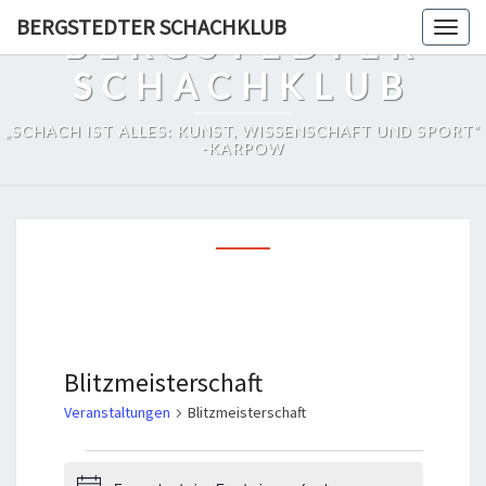
Skip
BERGSTEDTER SCHACHKLUB
Togg
BERGSTEDTER
to
navig
content
SCHACHKLUB
„SCHACH IST ALLES: KUNST, WISSENSCHAFT UND SPORT“
-KARPOW
Blitzmeisterschaft
Veranstaltungen
Blitzmeisterschaft
Veranstaltungen