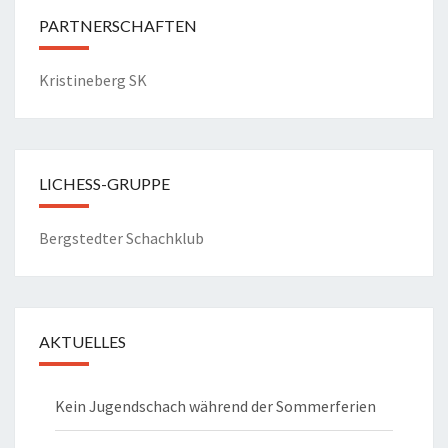
N
PARTNERSCHAFTEN
a
v
Kristineberg SK
i
g
a
t
LICHESS-GRUPPE
i
o
Bergstedter Schachklub
n
AKTUELLES
Kein Jugendschach während der Sommerferien