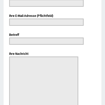
Ihre E-Mail-Adresse (Pflichtfeld)
Bitte lasse dieses Feld leer.
Betreff
Bitte lasse dieses Feld leer.
Ihre Nachricht