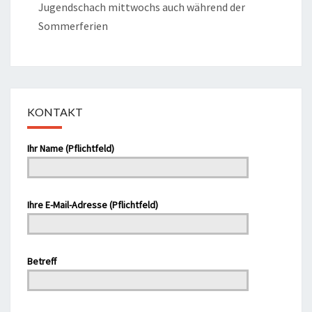
Jugendschach mittwochs auch während der
Sommerferien
KONTAKT
Bitte lasse dieses Feld leer.
Ihr Name (Pflichtfeld)
Ihre E-Mail-Adresse (Pflichtfeld)
Bitte lasse dieses Feld leer.
Betreff