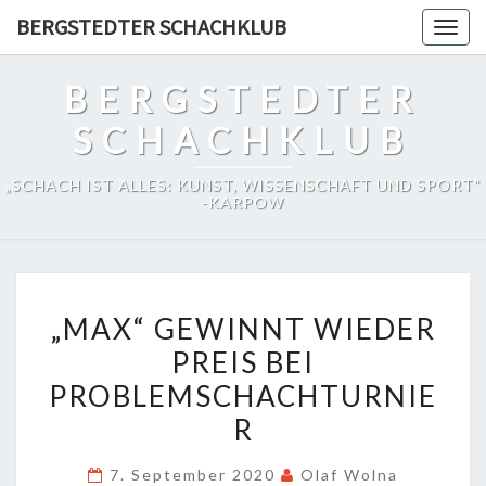
Skip
BERGSTEDTER SCHACHKLUB
Togg
to
navig
content
BERGSTEDTER
SCHACHKLUB
„SCHACH IST ALLES: KUNST, WISSENSCHAFT UND SPORT“
-KARPOW
„MAX“
„MAX“ GEWINNT WIEDER
GEWINNT
PREIS BEI
WIEDER
PROBLEMSCHACHTURNIE
PREIS
BEI
R
PROBLEMSCHACHTURNIE
7. September 2020
Olaf Wolna