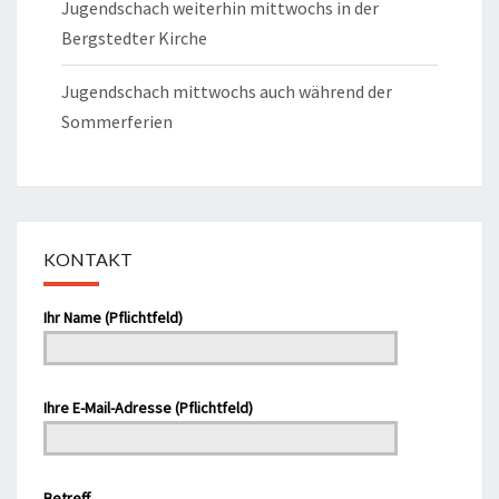
Jugendschach weiterhin mittwochs in der
Bergstedter Kirche
Jugendschach mittwochs auch während der
Sommerferien
KONTAKT
Bitte lasse dieses Feld leer.
Ihr Name (Pflichtfeld)
Ihre E-Mail-Adresse (Pflichtfeld)
Bitte lasse dieses Feld leer.
Betreff