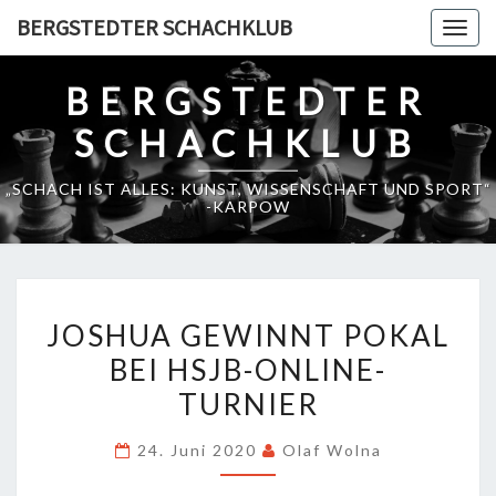
Skip
BERGSTEDTER SCHACHKLUB
Togg
to
navig
content
BERGSTEDTER
SCHACHKLUB
„SCHACH IST ALLES: KUNST, WISSENSCHAFT UND SPORT“
-KARPOW
JOSHUA
JOSHUA GEWINNT POKAL
GEWINNT
BEI HSJB-ONLINE-
POKAL
TURNIER
BEI
HSJB-
24. Juni 2020
Olaf Wolna
ONLINE-
TURNIER