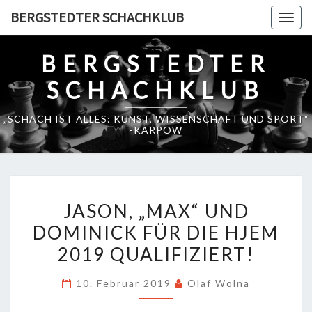
Skip
BERGSTEDTER SCHACHKLUB
Togg
to
navig
content
BERGSTEDTER
SCHACHKLUB
„SCHACH IST ALLES: KUNST, WISSENSCHAFT UND SPORT“
-KARPOW
JASON,
JASON, „MAX“ UND
„MAX“
DOMINICK FÜR DIE HJEM
UND
2019 QUALIFIZIERT!
DOMINICK
FÜR
10. Februar 2019
Olaf Wolna
DIE
HJEM