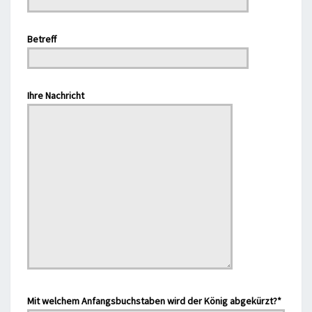
Betreff
Bitte lasse dieses Feld leer.
Ihre Nachricht
Bitte lasse dieses Feld leer.
Mit welchem Anfangsbuchstaben wird der König abgekürzt?*