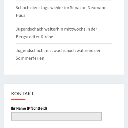
Schach dienstags wieder im Senator-Neumann-
Haus
Jugendschach weiterhin mittwochs in der
Bergstedter Kirche
Jugendschach mittwochs auch während der
Sommerferien
KONTAKT
Bitte lasse dieses Feld leer.
Ihr Name (Pflichtfeld)