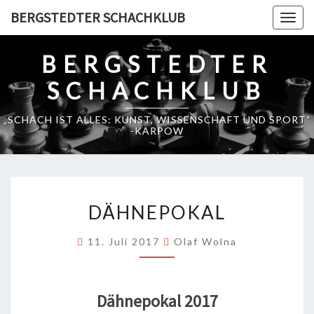
Skip
BERGSTEDTER SCHACHKLUB
Togg
to
navig
content
BERGSTEDTER
SCHACHKLUB
„SCHACH IST ALLES: KUNST, WISSENSCHAFT UND SPORT“
-KARPOW
DÄHNEPOKAL
DÄHNEPOKAL
11. Juli 2017
Olaf Wolna
Dähnepokal 2017