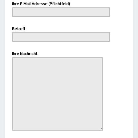
Ihre E-Mail-Adresse (Pflichtfeld)
Bitte lasse dieses Feld leer.
Betreff
Bitte lasse dieses Feld leer.
Ihre Nachricht