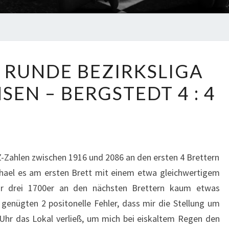
HMM
. RUNDE BEZIRKSLIGA
2018
SEN – BERGSTEDT 4 : 4
1.
RUNDE
BEZIRKSLIGA
15.01.18
FARMSEN
Z-Zahlen zwischen 1916 und 2086 an den ersten 4 Brettern
–
chael es am ersten Brett mit einem etwa gleichwertigem
BERGSTEDT
r drei 1700er an den nächsten Brettern kaum etwas
4
genügten 2 positonelle Fehler, dass mir die Stellung um
:
 Uhr das Lokal verließ, um mich bei eiskaltem Regen den
4