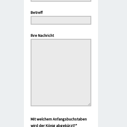
Bitte lasse dieses Feld leer.
Betreff
Bitte lasse dieses Feld leer.
Ihre Nachricht
Mit welchem Anfangsbuchstaben
wird der König abgekürzt?*