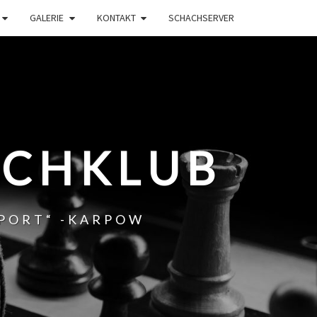
GALERIE
KONTAKT
SCHACHSERVER
ACHKLUB
SPORT“ -KARPOW