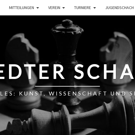
MITTEILUNGEN
VEREIN
TURNIERE
JUGENDSCHACH
EDTER SCH
LLES: KUNST, WISSENSCHAFT UND 