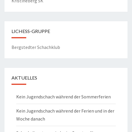
Kristineberg SK
i
g
a
t
LICHESS-GRUPPE
i
o
Bergstedter Schachklub
n
AKTUELLES
Kein Jugendschach während der Sommerferien
Kein Jugendschach während der Ferien und in der
Woche danach