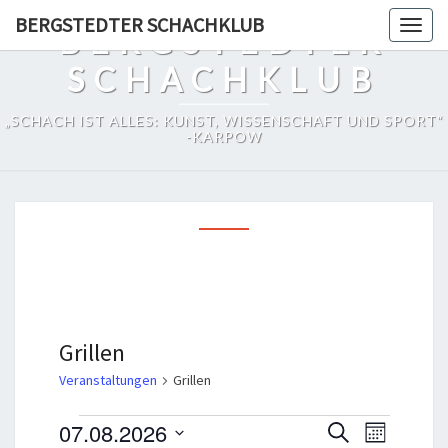
Skip
BERGSTEDTER SCHACHKLUB
Togg
BERGSTEDTER
to
navig
content
SCHACHKLUB
„SCHACH IST ALLES: KUNST, WISSENSCHAFT UND SPORT“
-KARPOW
Grillen
Veranstaltungen
Grillen
Veranstaltungen
V
V
07.08.2026
S
M