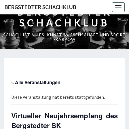
Skip
BERGSTEDTER SCHACHKLUB
Togg
BERGSTEDTER
to
navig
content
SCHACHKLUB
„SCHACH IST ALLES: KUNST, WISSENSCHAFT UND SPORT“
-KARPOW
« Alle Veranstaltungen
Diese Veranstaltung hat bereits stattgefunden.
Virtueller Neujahrsempfang des
Bergstedter SK