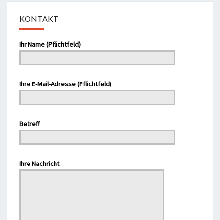
KONTAKT
Bitte lasse dieses Feld leer.
Ihr Name (Pflichtfeld)
Ihre E-Mail-Adresse (Pflichtfeld)
Bitte lasse dieses Feld leer.
Betreff
Bitte lasse dieses Feld leer.
Ihre Nachricht