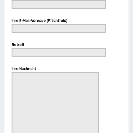
Ihre E-Mail-Adresse (Pflichtfeld)
Betreff
Bitte lasse dieses Feld leer.
Ihre Nachricht
Bitte lasse dieses Feld leer.